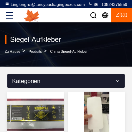
Linglongrui@fancypackagingboxes.com
86--13824375559
Zitat
Siegel-Aufkleber
>
>
Zu Hause
Produits
China Siegel-Aufkleber
Kategorien