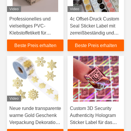
Video
Video
Professionelles und
4c Offset-Druck Custom
vielseitiges PVC-
Seal Sticker Label mit
Klebstoffetikett für
zerreißbeständig und
Siegel-Aufkleber
individuell
Beste Preis erhalten
Beste Preis erhalten
Video
Neue runde transparente
Custom 3D Security
warme Gold Geschenk
Authenticity Hologram
Verpackung Dekoration
Sticker Label für das
Aufkleber für
einzigartige