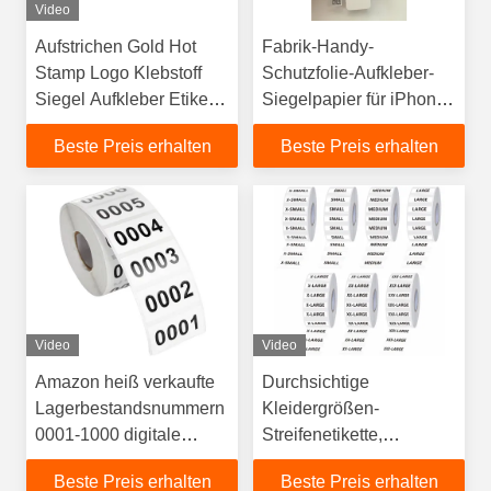
Video
Aufstrichen Gold Hot
Fabrik-Handy-
Stamp Logo Klebstoff
Schutzfolie-Aufkleber-
Siegel Aufkleber Etikett
Siegelpapier für iPhone
mit Kunden-Logo Ideal
XR-17 Pro Max
Beste Preis erhalten
Beste Preis erhalten
für Produktmarken und
Verpackungssicherheitslösungen
Video
Video
Amazon heiß verkaufte
Durchsichtige
Lagerbestandsnummern
Kleidergrößen-
0001-1000 digitale
Streifenetikette,
Etiketten
zerreißfest, 250 Streifen
Beste Preis erhalten
Beste Preis erhalten
Seriennummern
pro Rolle, 3,18 cm X