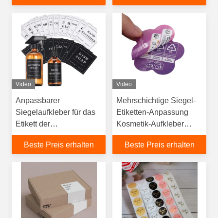
Aufkleber
12,70 cm
Video
Video
Anpassbarer
Mehrschichtige Siegel-
Siegelaufkleber für das
Etiketten-Anpassung
Etikett der
Kosmetik-Aufkleber
Duschgelflasche
Faltanleitung
Beste Preis erhalten
Beste Preis erhalten
doppelseitig zweilagig