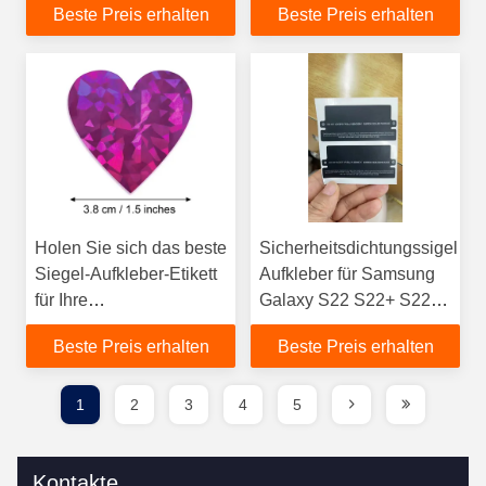
Beste Preis erhalten
Beste Preis erhalten
Weihnachts Siegel
Verpackungsdesign
Etikett
Ihres Produkts
Holen Sie sich das beste
Sicherheitsdichtungssigel
Siegel-Aufkleber-Etikett
Aufkleber für Samsung
für Ihre
Galaxy S22 S22+ S22
Verpackungsbedürfnisse
Ultra S23 S23+ S23Ultra
Beste Preis erhalten
Beste Preis erhalten
S24 S24+ S24Ultra
Fold5 Flip5
1
2
3
4
5
Kontakte