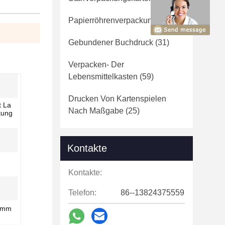
Papierröhrenverpackung
(36)
Gebundener Buchdruck
(31)
Verpacken- Der
Lebensmittelkasten
(59)
Drucken Von Kartenspielen
t La
Nach Maßgabe
(25)
tung
Kontakte
Kontakte:
Telefon:
86--13824375559
nomm